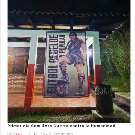
Primer día Semillero Guerra contra la Humanidad.
/
23 Jul 26
/
0 comments
Chiapas