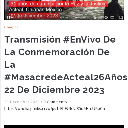
Chiapas
Transmisión #EnVivo De
La Conmemoración De
La
#MasacredeActeal26Años
22 De Diciembre 2023
23 December 2023
/
0 Comments
https://wacha.punks.cc/w/ps1rEhEUfoU35u9HmURbCa