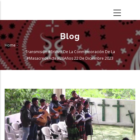
Skip
to
main
content
Blog
Home
-
Breadcrumb
Transmisión #EnVivo De La Conmemoración De La
#MasacredeActeal26Años 22 De Diciembre 2023