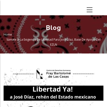
Skip
to
main
content
Blog
Home
-
Breadcrumb
Súmate A La Exigencia De Libertad Para José Díaz, Base De Apoyo Del
EZLN