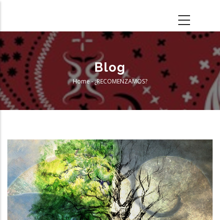
Skip
to
main
content
Blog
Home
-
¿RECOMENZAMOS?
Breadcrumb