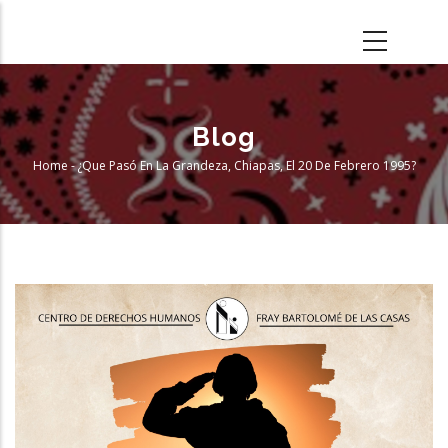
Skip
to
main
content
Blog
Home
-
¿Que Pasó En La Grandeza, Chiapas, El 20 De Febrero 1995?
Breadcrumb