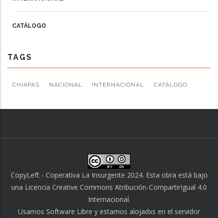
CATÁLOGO
TAGS
CHIAPAS
NACIONAL
INTERNACIONAL
CATÁLOGO
CopyLeft - Coperativa La Insurgente 2024. Esta obra está bajo
una
Licencia Creative Commons Atribución-CompartirIgual 4.0
Internacional
.
Usamos
Software Libre
y estamos alojadxs en el servidor