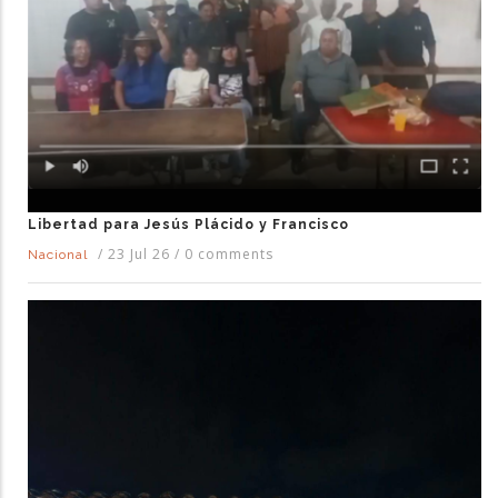
Libertad para Jesús Plácido y Francisco
/
23 Jul 26
/
0 comments
Nacional