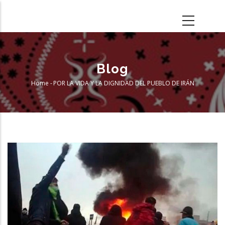
Skip
to
main
content
Blog
Home
-
POR LA VIDA Y LA DIGNIDAD DEL PUEBLO DE IRÁN
Breadcrumb