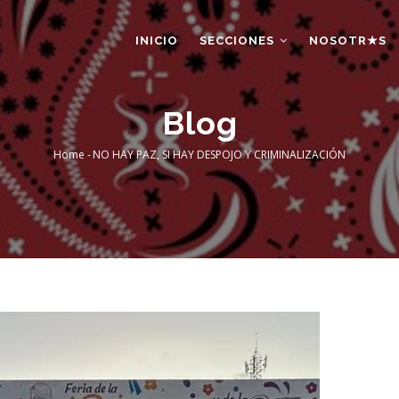
AIN
AVIGATION
INICIO
SECCIONES
NOSOTR★S
Blog
Home
-
NO HAY PAZ, SI HAY DESPOJO Y CRIMINALIZACIÓN
Breadcrumb