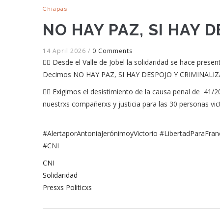
Chiapas
NO HAY PAZ, SI HAY 
14 April 2026
/
0 Comments
❤️‍🔥 Desde el Valle de Jobel la solidaridad se hace present
Decimos NO HAY PAZ, SI HAY DESPOJO Y CRIMINALI
✊🏽 Exigimos el desistimiento de la causa penal de 41/2
nuestrxs compañerxs y justicia para las 30 personas vi
#AlertaporAntoniaJerónimoyVictorio #LibertadParaFra
#CNI
CNI
Solidaridad
Presxs Politicxs