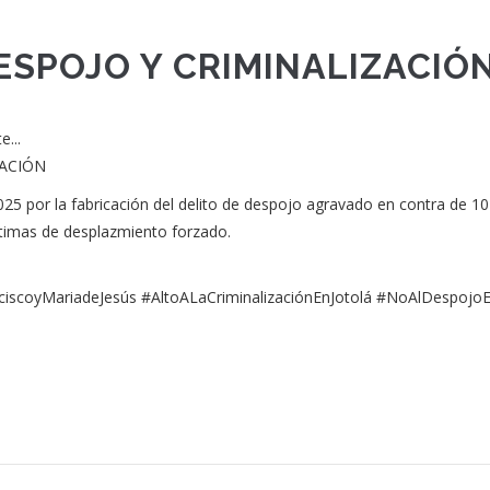
DESPOJO Y CRIMINALIZACIÓ
e...
ZACIÓN
025 por la fabricación del delito de despojo agravado en contra de 10
ctimas de desplazmiento forzado.
nciscoyMariadeJesús #AltoALaCriminalizaciónEnJotolá #NoAlDespojoE