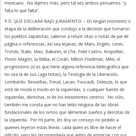
mexicano. No dijimos más, pero tal vez ambos pensamos: “y
falta lo que falta”.
P.D. QUE DECLARA BAJO JURAMENTO. – En ningún momento o
etapa de la deliberación que condujo a la decisión que tomaron
los pueblos zapatistas, salieron a relucir citas o notas de pie de
página o referencias, así sea lejanas, de Marx, Engels, Lenin,
Trotski, Stalin, Mao, Bakunin, el Che, Fidel Castro, Kropotkin,
Flores Magón, la Biblia, el Corán, Milton Freidman, Milei, el
progresismo (si es que tiene alguna referencia bibliográfica que
no sea la de sus caga tintas), la Teología de la Liberación,
Lombardo, Revueltas, Freud, Lacan, Foucault, Deleuze, lo que
esté de moda o modo en la izquierdas, o cualquier fuente de
izquierdas, derechas, ni de los inexistentes centros. No sólo,
también me consta que no han leído ninguna de las obras
fundacionales de los ismos que alimentan sueños y derrotas de
la izquierda. Por mi parte, les doy un consejo no pedido a
quienes leyeron estas líneas: cada quien es libre de hacer el
ridículo, pero les recomendaría que antes de empezar con sus