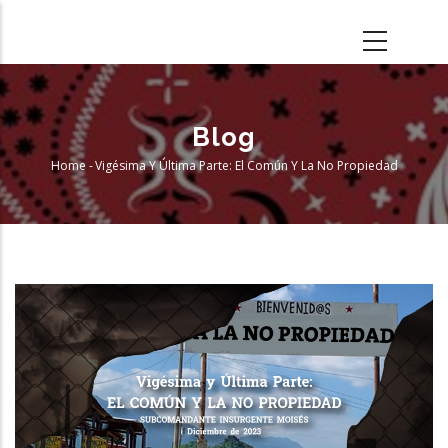
Skip
to
main
content
Blog
Home
-
Vigésima Y Última Parte: El Común Y La No Propiedad
Breadcrumb