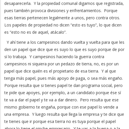
desaparecerla. Y la propiedad comunal digamos que registrada,
pues también provoca divisiones y enfrentamientos. Porque
esas tierras pertenecen legalmente a unos, pero contra otros.
Los papeles de propiedad no dicen “esto es tuyo”, lo que dicen
es “esto no es de aquel, atácalo”.
Y ahí tiene a los campesinos dando vuelta y vuelta para que les
den un papel que dice que es suyo lo que es suyo porque de por
sí lo trabaja. Y campesinos haciendo la guerra contra
campesinos ni siquiera por un pedazo de tierra, no, es por un
papel que dice quién es el propietario de esa tierra. Y al que
tenga más papel, pues más apoyo de paga, o sea más engaño.
Porque resulta que si tienes papel te dan programa social, pero
te pide que apoyes, por ejemplo, a un candidato porque ése sí
te va a dar el papel y te va a dar dinero. Pero resulta que ese
mismo gobierno te engaña, porque con ese papel lo vende a
una empresa. Y luego resulta que llega la empresa y te dice que
te tienes que ir porque esa tierra no es tuya porque el papel
ahora lo tiene el pinche empresario. Y te vas a la buena o a la