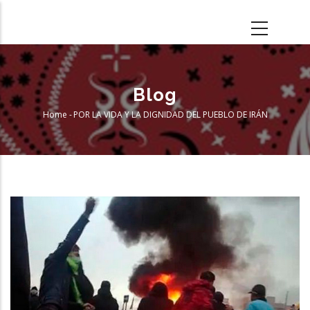
Skip
to
main
content
Blog
Home
-
POR LA VIDA Y LA DIGNIDAD DEL PUEBLO DE IRÁN
Breadcrumb