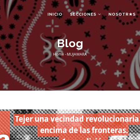
AIN
AVIGATION
INICIO
SECCIONES
NOSOTR★S
Blog
Home
-
MUJAWARA
Breadcrumb