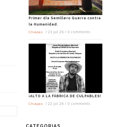
Primer día Semillero Guerra contra
la Humanidad.
/
23 Jul 26
/
0 comments
Chiapas
¡ALTO A LA FÁBRICA DE CULPABLES!
/
22 Jul 26
/
0 comments
Chiapas
CATEGORIAS