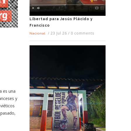
Libertad para Jesús Plácido y
Francisco
/
23 Jul 26
/
0 comments
Nacional
a es una
ranceses y
viéticos
 pasado,