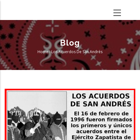
Skip
to
main
content
Blog
Home
-
Los Acuerdos De San Andrés
Breadcrumb