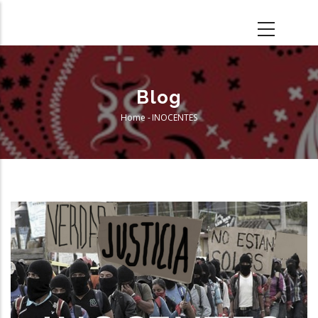
Skip
to
main
content
Blog
Home
-
INOCENTES
Breadcrumb