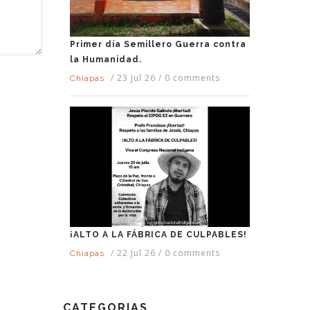
Primer día Semillero Guerra contra
la Humanidad.
/
23 Jul 26
/
0 comments
Chiapas
¡ALTO A LA FÁBRICA DE CULPABLES!
/
22 Jul 26
/
0 comments
Chiapas
CATEGORIAS