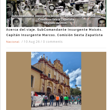
Acerca del viaje. SubComandante Insurgente Moisés.
Capitán Insurgente Marcos. Comisión Sexta Zapatista
/
10 Aug 26
/
0 comments
Nacional