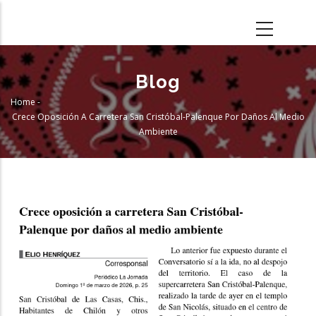
Skip
to
main
content
Blog
Home
-
Breadcrumb
Crece Oposición A Carretera San Cristóbal-Palenque Por Daños Al Medio
Ambiente