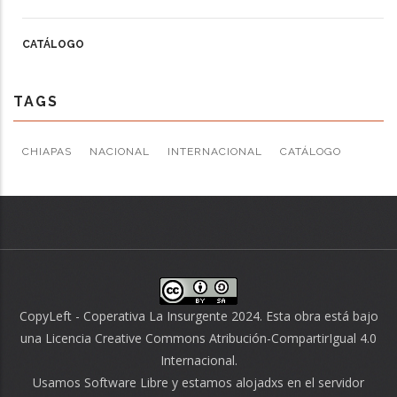
CATÁLOGO
TAGS
CHIAPAS
NACIONAL
INTERNACIONAL
CATÁLOGO
CopyLeft - Coperativa La Insurgente 2024. Esta obra está bajo
una
Licencia Creative Commons Atribución-CompartirIgual 4.0
Internacional
.
Usamos
Software Libre
y estamos alojadxs en el servidor