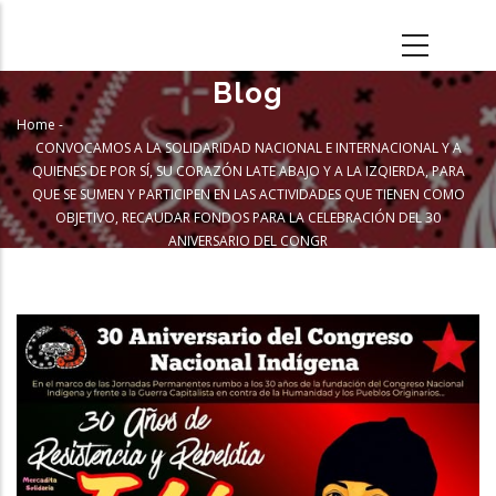
Skip
to
main
Blog
content
Home
-
Breadcrumb
CONVOCAMOS A LA SOLIDARIDAD NACIONAL E INTERNACIONAL Y A
QUIENES DE POR SÍ, SU CORAZÓN LATE ABAJO Y A LA IZQIERDA, PARA
QUE SE SUMEN Y PARTICIPEN EN LAS ACTIVIDADES QUE TIENEN COMO
OBJETIVO, RECAUDAR FONDOS PARA LA CELEBRACIÓN DEL 30
ANIVERSARIO DEL CONGR