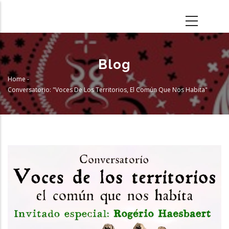
Skip
to
main
content
Blog
Home
-
Breadcrumb
Conversatorio: "Voces De Los Territorios, El Común Que Nos Habita"