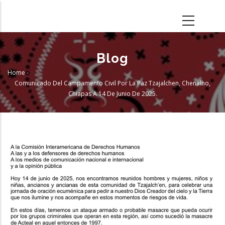
Skip
to
main
content
Blog
Home
-
Breadcrumb
Comunicado Del Campamento Civil Por La Paz Tzajalchen, Chenalho,
Chiapas A 14 De Junio De 2025.