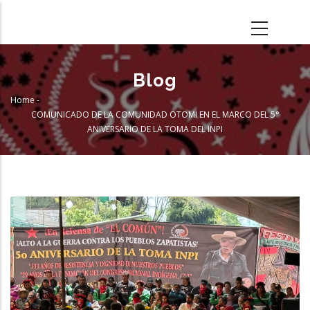
Skip
to
main
content
Blog
Home
-
Breadcrumb
COMUNICADO DE LA COMUNIDAD OTOMI EN EL MARCO DEL 5°
ANIVERSARIO DE LA TOMA DEL INPI