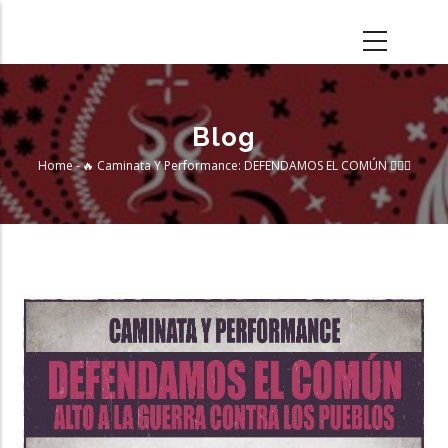
Skip
to
main
content
Blog
Home
-
🔥 Caminata Y Performance: DEFENDAMOS EL COMÚN ✊🏽🌱
Breadcrumb