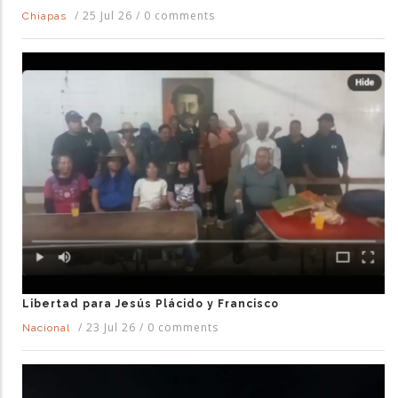
/
25 Jul 26
/
0 comments
Chiapas
Libertad para Jesús Plácido y Francisco
/
23 Jul 26
/
0 comments
Nacional