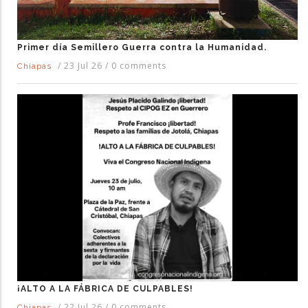
Primer día Semillero Guerra contra la Humanidad.
/
23 Jul 26
/
0 comments
Chiapas
¡ALTO A LA FÁBRICA DE CULPABLES!
/
22 Jul 26
/
0 comments
Chiapas