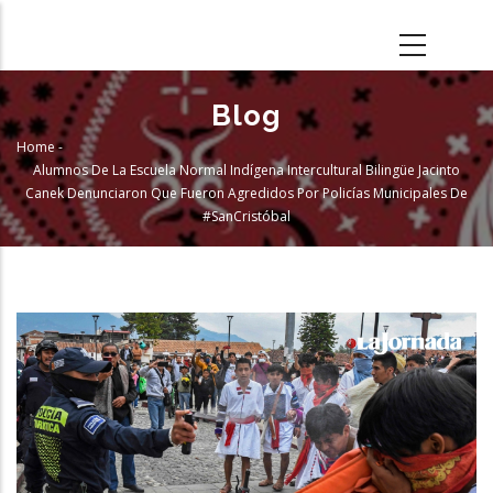
Skip
to
main
content
Blog
Home
-
Breadcrumb
Alumnos De La Escuela Normal Indígena Intercultural Bilingüe Jacinto
Canek Denunciaron Que Fueron Agredidos Por Policías Municipales De
#SanCristóbal