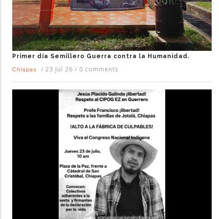
Primer día Semillero Guerra contra la Humanidad.
/
23 Jul 26
/
0 comments
Chiapas