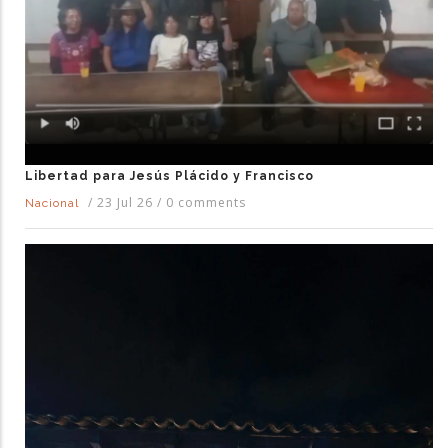
Libertad para Jesús Plácido y Francisco
/
23 Jul 26
/
0 comments
Nacional