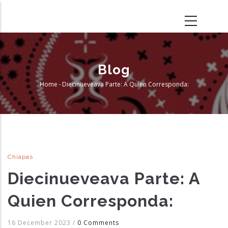
Skip
to
main
content
Blog
Home
-
Diecinueveava Parte: A Quien Corresponda:
Breadcrumb
Chiapas
Diecinueveava Parte: A
Quien Corresponda:
16 December 2023
/
0 Comments