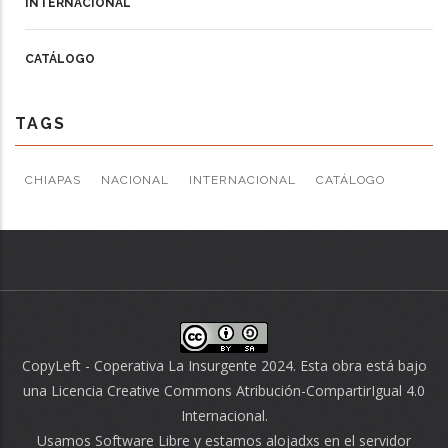
INTERNACIONAL
CATÁLOGO
TAGS
CHIAPAS
NACIONAL
INTERNACIONAL
CATÁLOGO
CopyLeft - Coperativa La Insurgente 2024. Esta obra está bajo
una
Licencia Creative Commons Atribución-CompartirIgual 4.0
Internacional
.
Usamos
Software Libre
y estamos alojadxs en el servidor