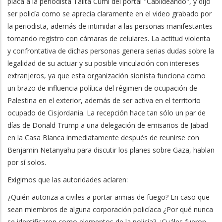
placa a la periodista Talita Cumi del portal "Cabildeando", y dijo
ser policía como se aprecia claramente en el video grabado por
la periodista, además de intimidar a las personas manifestantes
tomando registro con cámaras de celulares. La actitud violenta
y confrontativa de dichas personas genera serias dudas sobre la
legalidad de su actuar y su posible vinculación con intereses
extranjeros, ya que esta organización sionista funciona como
un brazo de influencia política del régimen de ocupación de
Palestina en el exterior, además de ser activa en el territorio
ocupado de Cisjordania. La recepción hace tan sólo un par de
días de Donald Trump a una delegación de emisarios de Jabad
en la Casa Blanca inmediatamente después de reunirse con
Benjamin Netanyahu para discutir los planes sobre Gaza, hablan
por sí solos.
Exigimos que las autoridades aclaren:
¿Quién autoriza a civiles a portar armas de fuego? En caso que
sean miembros de alguna corporación policíaca ¿Por qué nunca
se identificaron como elementos de la policía? ¿Cuáles fueron