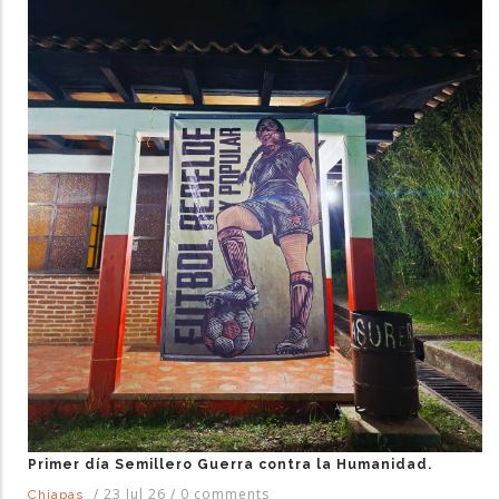
Primer día Semillero Guerra contra la Humanidad.
/
23 Jul 26
/
0 comments
Chiapas