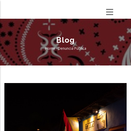
Skip
to
main
content
Blog
Home
-
Denuncia Pública
Breadcrumb