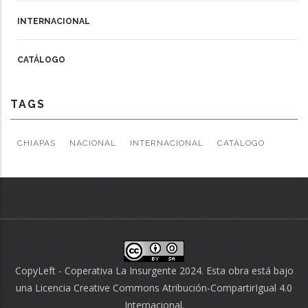
INTERNACIONAL
CATÁLOGO
TAGS
CHIAPAS
NACIONAL
INTERNACIONAL
CATÁLOGO
CopyLeft - Coperativa La Insurgente 2024. Esta obra está bajo
una
Licencia Creative Commons Atribución-CompartirIgual 4.0
Internacional
.