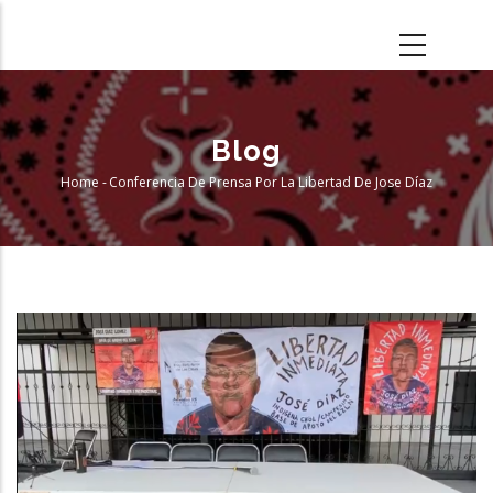
Skip
to
main
content
Blog
Home
-
Conferencia De Prensa Por La Libertad De Jose Díaz
Breadcrumb