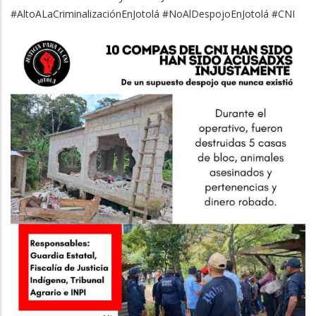
#AltoALaCriminalizaciónEnJotolá #NoAlDespojoEnJotolá #CNI