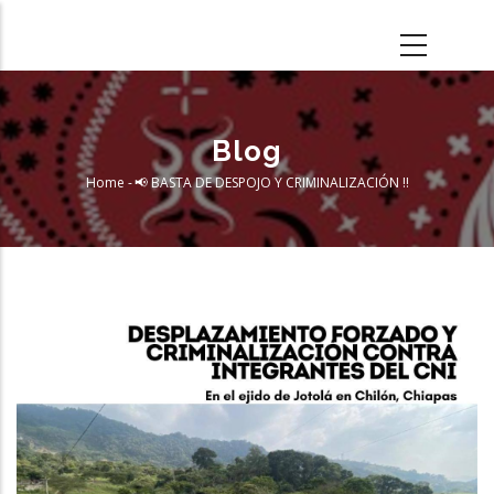
Skip
to
main
content
Blog
Home
-
📢 BASTA DE DESPOJO Y CRIMINALIZACIÓN ‼️
Breadcrumb